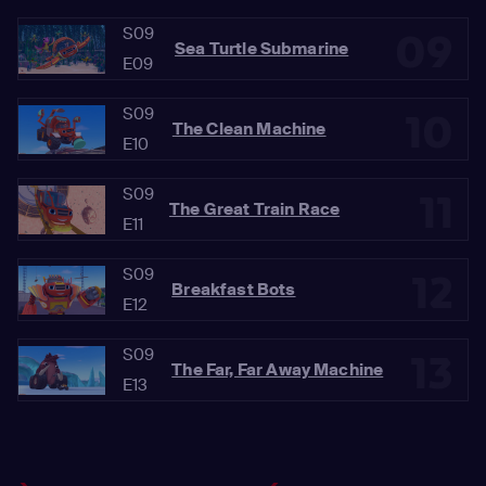
S09
09
Sea Turtle Submarine
E09
S09
10
The Clean Machine
E10
S09
11
The Great Train Race
E11
S09
12
Breakfast Bots
E12
S09
13
The Far, Far Away Machine
E13