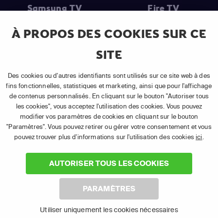
Samsung TV
Fire TV
À PROPOS DES COOKIES SUR CE
SITE
(1) Les 30 premiers jours sont gratuits
: Pour toute nouvelle
souscription à un abonnement APP TV Basic.
Des cookies ou d'autres identifiants sont utilisés sur ce site web à des
(2) Prix de l'abonnement
: TVA comprise, hors promotion, hors frais
fins fonctionnelles, statistiques et marketing, ainsi que pour l'affichage
uniques d'activation, hors frais de matériel et hors frais d'installation.
de contenus personnalisés. En cliquant sur le bouton "Autoriser tous
(3) Restart & Replay
:
Voir toutes les chaînes disposant de cette
les cookies", vous acceptez l'utilisation des cookies. Vous pouvez
fonctionnalité.
modifier vos paramètres de cookies en cliquant sur le bouton
"Paramètres". Vous pouvez retirer ou gérer votre consentement et vous
pouvez trouver plus d'informations sur l'utilisation des cookies
ici
.
AUTORISER TOUS LES COOKIES
©
2026 Canal+ Luxembourg S. à r.l. - Tous droits réservés.
PARAMÈTRES
TÉLÉSAT® est une marque utilisée sous licence par Canal+
Luxembourg S. à r.l. | Siège social : Rue Albert Borschette 4, L‑1246
Utiliser uniquement les cookies nécessaires
Luxembourg | R.C.S. Luxembourg B 87.905