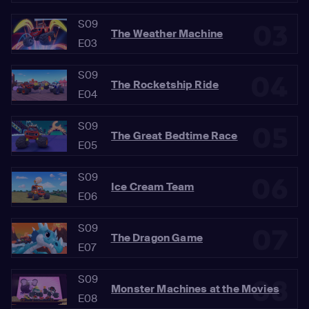
S09
03
The Weather Machine
E03
S09
04
The Rocketship Ride
E04
S09
05
The Great Bedtime Race
E05
S09
06
Ice Cream Team
E06
S09
07
The Dragon Game
E07
S09
08
Monster Machines at the Movies
E08