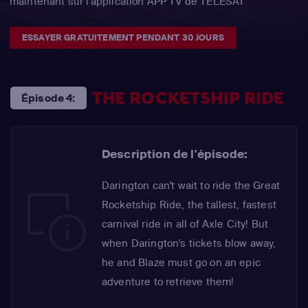
maintenant sur l'application APP TV de TÉLÉSAT
ESSAYER GRATUITEMENT PENDANT 30 JOURS
THE ROCKETSHIP RIDE
Épisode 4:
Description de l'épisode:
Darington can't wait to ride the Great
Rocketship Ride, the tallest, fastest
carnival ride in all of Axle City! But
when Darington's tickets blow away,
he and Blaze must go on an epic
adventure to retrieve them!