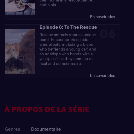
their home in a rescue centre,
and a pla...
En savoir plus
Épisode 6: To The Rescue
06
Rescue animals share a unique
bond. Encounter these odd
animal pals, including a bison
who befriends a young calf, and
an antelope who bonds with a
young calf, as they team up to
heal and sometimes re...
En savoir plus
À PROPOS DE LA SÉRIE
Genres:
Documentaire