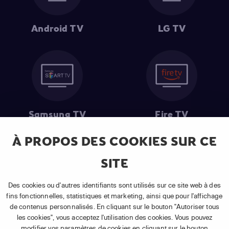
Android TV
LG TV
Samsung TV
Fire TV
À PROPOS DES COOKIES SUR CE
SITE
(1) Les 30 premiers jours sont gratuits
: Pour toute nouvelle
souscription à un abonnement APP TV Basic.
Des cookies ou d'autres identifiants sont utilisés sur ce site web à des
(2) Prix de l'abonnement
: TVA comprise, hors promotion, hors frais
fins fonctionnelles, statistiques et marketing, ainsi que pour l'affichage
uniques d'activation, hors frais de matériel et hors frais d'installation.
de contenus personnalisés. En cliquant sur le bouton "Autoriser tous
(3) Restart & Replay
:
Voir toutes les chaînes disposant de cette
les cookies", vous acceptez l'utilisation des cookies. Vous pouvez
fonctionnalité.
modifier vos paramètres de cookies en cliquant sur le bouton