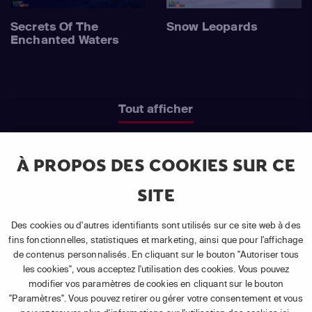
Secrets Of The
Snow Leopards
Enchanted Waters
Tout afficher
À PROPOS DES COOKIES SUR CE
SITE
DÉCOUVREZ NOTRE OFFRE
Des cookies ou d'autres identifiants sont utilisés sur ce site web à des
APP TV BASIC
fins fonctionnelles, statistiques et marketing, ainsi que pour l'affichage
de contenus personnalisés. En cliquant sur le bouton "Autoriser tous
les cookies", vous acceptez l'utilisation des cookies. Vous pouvez
Que vous souhaitiez regarder un programme en direct
modifier vos paramètres de cookies en cliquant sur le bouton
ou en différé
, suivre vos documentaires ou vos séries
3
"Paramètres". Vous pouvez retirer ou gérer votre consentement et vous