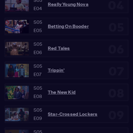
S05
04
Really Young Nova
E04
S05
05
Betting On Booder
E05
S05
06
Red Tales
E06
S05
07
Trippin'
E07
S05
08
The New Kid
E08
S05
09
Star-Crossed Lockers
E09
S05