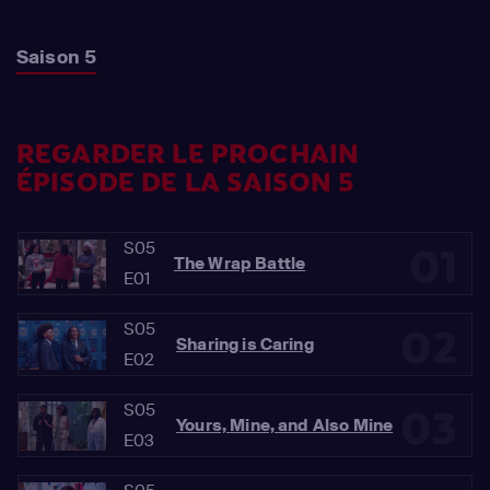
Saison 5
REGARDER LE PROCHAIN
ÉPISODE DE LA SAISON 5
S05
01
The Wrap Battle
E01
S05
02
Sharing is Caring
E02
S05
03
Yours, Mine, and Also Mine
E03