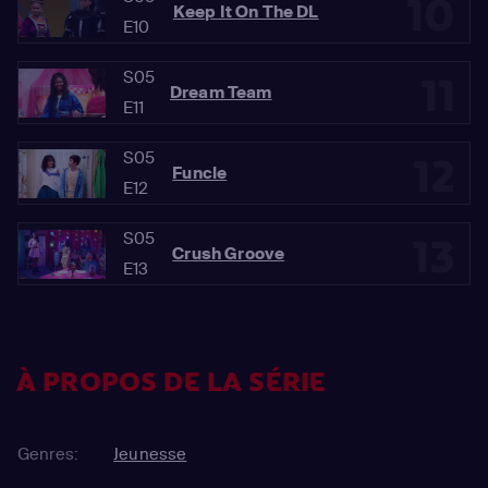
10
Keep It On The DL
E10
S05
11
Dream Team
E11
S05
12
Funcle
E12
S05
13
Crush Groove
E13
À PROPOS DE LA SÉRIE
Genres:
Jeunesse