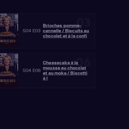
03
Brioches pomme-
S04 E03
cannelle / Biscuits au
chocolat et à la confi
06
Cheesecake à la
mousse au chocolat
S04 E06
et au moka / Biscotti
à l