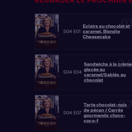
REGARDER LE PROCHAIN É
0
Eclairs au chocolat et
S04 E01
caramel, Blondie
Cheesecake
0
Sandwichs à la crème
glacée au
S04 E04
caramel/Sablés au
chocolat
0
Tarte chocolat-noix
de pécan / Carrés
S04 E07
gourmands choco-
coco-f