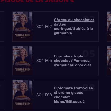
PISODE DE LA SAISON 4
1
02
Gâteau au chocolat et
dattes
S04 E02
meringué/Sablés à la
guimauve
4
05
Cupcakes triple
S04 E05
chocolat / Pommes
d'amour au chocolat
7
08
Diplomate framboise
et crème glacée
S04 E08
chocolat
blanc/Gâteaux à