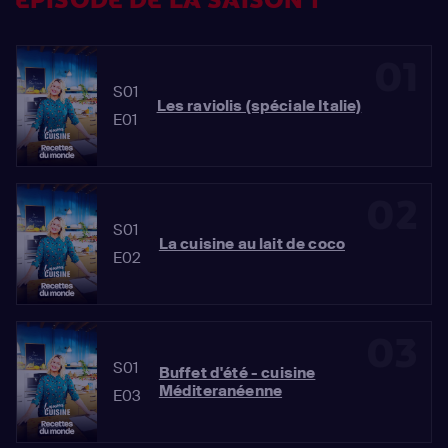
ÉPISODE DE LA SAISON 1
01
S01
Les raviolis (spéciale Italie)
E01
02
S01
La cuisine au lait de coco
E02
03
S01
Buffet d'été - cuisine
Méditeranéenne
E03