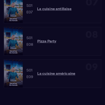
07
S01
La cuisine antillaise
E07
08
S01
Pizza Party
E08
09
S01
La cuisine américaine
E09