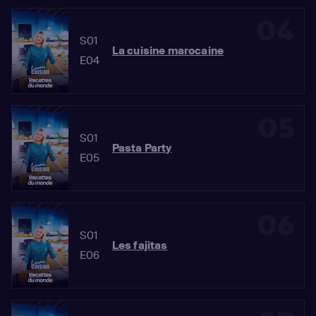
04
S01
La cuisine marocaine
E04
05
S01
Pasta Party
E05
06
S01
Les fajitas
E06