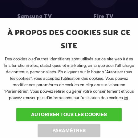
Samsung TV
Fire TV
À PROPOS DES COOKIES SUR CE
SITE
(1) Les 30 premiers jours sont gratuits
: Pour toute nouvelle
souscription à un abonnement APP TV Basic.
Des cookies ou d'autres identifiants sont utilisés sur ce site web à des
(2) Prix de l'abonnement
: TVA comprise, hors promotion, hors frais
fins fonctionnelles, statistiques et marketing, ainsi que pour l'affichage
uniques d'activation, hors frais de matériel et hors frais d'installation.
de contenus personnalisés. En cliquant sur le bouton "Autoriser tous
(3) Restart & Replay
:
Voir toutes les chaînes disposant de cette
les cookies", vous acceptez l'utilisation des cookies. Vous pouvez
fonctionnalité.
modifier vos paramètres de cookies en cliquant sur le bouton
"Paramètres". Vous pouvez retirer ou gérer votre consentement et vous
pouvez trouver plus d'informations sur l'utilisation des cookies
ici
.
AUTORISER TOUS LES COOKIES
©
2026 Canal+ Luxembourg S. à r.l. - Tous droits réservés.
PARAMÈTRES
TÉLÉSAT® est une marque utilisée sous licence par Canal+