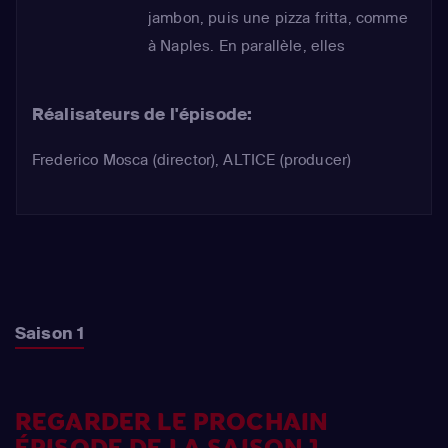
jambon, puis une pizza fritta, comme
à Naples. En parallèle, elles
cuisinent des artichauts épicés à
l’huile d’olive, l’idéal pour
Réalisateurs de l'épisode:
accompagner des pizzas !
Frederico Mosca (director), ALTICE (producer)
Saison 1
REGARDER LE PROCHAIN