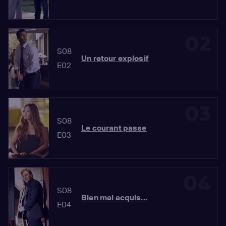
02
S08
Un retour explosif
E02
03
S08
Le courant passe
E03
04
S08
Bien mal acquis...
E04