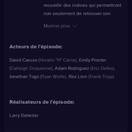
recueillir des indices qui permettront
non seulement de retrouver son
assassin mais aussi d'élucider les
Montrer plus
circonstances du décès. Les
suspects sont fort nombreux. Tous
Acteurs de l'épisode:
avaient les moyens de mettre ce
funeste projet à exécution. Mais
David Caruso
(Horatio "H" Caine)
,
Emily Procter
Horatio se montre perplexe. Il ne
(Calleigh Duquesne)
,
Adam Rodriguez
(Eric Delko)
,
parvient pas à comprendre pourquoi
Jonathan Togo
(Ryan Wolfe)
,
Rex Linn
(Frank Tripp)
Daniel Burges, le fils du défunt,
cache avoir rencontré son père peu
de temps avant son assassinat...
Réalisateurs de l'épisode:
Larry Detwiler