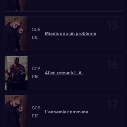
15
S08
Miami, on a un problème
E15
16
S08
Aller-retour à L.A.
E16
17
S08
L'ennemie commune
E17