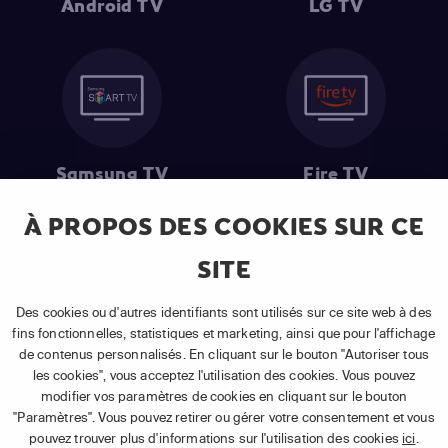
Android TV
LG TV
Samsung TV
Fire TV
À PROPOS DES COOKIES SUR CE
SITE
(1) Les 30 premiers jours sont gratuits
: Pour toute nouvelle
souscription à un abonnement APP TV Basic.
Des cookies ou d'autres identifiants sont utilisés sur ce site web à des
(2) Prix de l'abonnement
: TVA comprise, hors promotion, hors frais
fins fonctionnelles, statistiques et marketing, ainsi que pour l'affichage
uniques d'activation, hors frais de matériel et hors frais d'installation.
de contenus personnalisés. En cliquant sur le bouton "Autoriser tous
(3) Restart & Replay
:
Voir toutes les chaînes disposant de cette
les cookies", vous acceptez l'utilisation des cookies. Vous pouvez
fonctionnalité.
modifier vos paramètres de cookies en cliquant sur le bouton
"Paramètres". Vous pouvez retirer ou gérer votre consentement et vous
pouvez trouver plus d'informations sur l'utilisation des cookies
ici
.