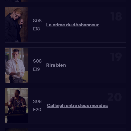
18
S08
Le crime du déshonneur
E18
19
S08
Rira bien
E19
20
S08
Calleigh entre deux mondes
E20