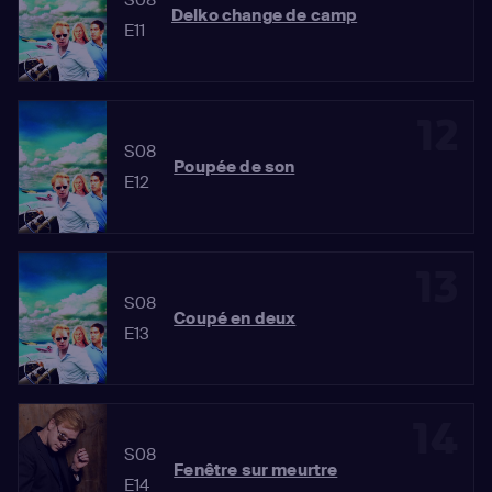
Delko change de camp
E11
12
S08
Poupée de son
E12
13
S08
Coupé en deux
E13
14
S08
Fenêtre sur meurtre
E14