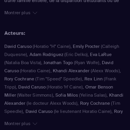
d'une famille entière, de la disparition d'étudiants ou de
poseurs de bombes, l'équipe soudée travaille toujours
Montrer plus
d'arrache-pied. Déclinée en 10 saisons, cette efficace
série a reçu un Emmy Award en 2003. Différents cross-
Acteurs:
over furent tournés avec "Les Experts : Las Vegas" ou
encore "Les Experts : Manhattan".
David Caruso
(Horatio "H" Caine)
,
Emily Procter
(Calleigh
Duquesne)
,
Adam Rodriguez
(Eric Delko)
,
Eva LaRue
(Natalia Boa Vista)
,
Jonathan Togo
(Ryan Wolfe)
,
David
Caruso
(Horatio Caine)
,
Khandi Alexander
(Alexx Woods)
,
Rory Cochrane
(Tim "Speed" Speedle)
,
Rex Linn
(Frank
Tripp)
,
David Caruso
(Horatio 'H' Caine)
,
Omar Benson
Miller
(Walter Simmons)
,
Sofia Milos
(Yelina Salas)
,
Khandi
Alexander
(le docteur Alexx Woods)
,
Rory Cochrane
(Tim
Speedle)
,
David Caruso
(le lieutenant Horatio Caine)
,
Rory
Cochrane
(Timothy "Tim" "Speed" Speedle)
,
Rex Linn
Montrer plus
(l'inspecteur Frank Tripp)
,
Eddie Cibrian
(Jesse Cardoza)
,