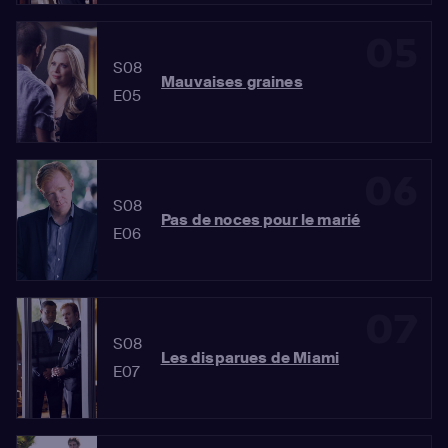
05
S08
Mauvaises graines
E05
06
S08
Pas de noces pour le marié
E06
07
S08
Les disparues de Miami
E07