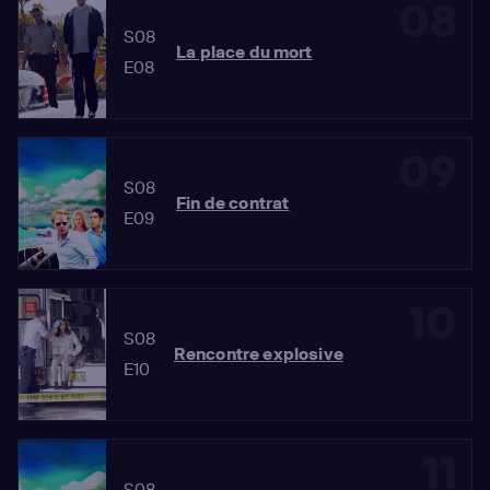
08
S08
La place du mort
E08
09
S08
Fin de contrat
E09
10
S08
Rencontre explosive
E10
11
S08