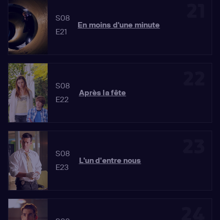
21
S08
En moins d'une minute
E21
22
S08
Après la fête
E22
23
S08
L'un d'entre nous
E23
24