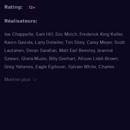
Rory Cochrane
(Tim 'Speed' Speedle)
,
Robert Parks-Valletta
Rating:
12+
(Braden Wilkins)
Réalisateurs:
Joe Chappelle, Sam Hill, Eric Mirich, Frederick King Keller,
Karen Gaviola, Larry Detwiler, Tim Story, Carey Meyer, Scott
Lautanen, Deran Sarafian, Matt Earl Beesley, Jeannot
Szwarc, Gloria Muzio, Billy Gierhart, Allison Liddi-Brown,
Greg Yaitanes, Eagle Egilsson, Sylvain White, Charles
Correll, Jonathan Glassner
Montrer plus