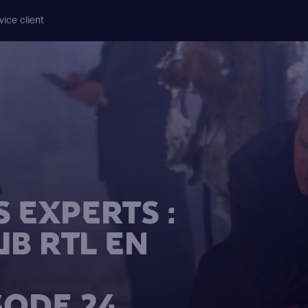
vice client
 EXPERTS :
UB RTL EN
SODE 24