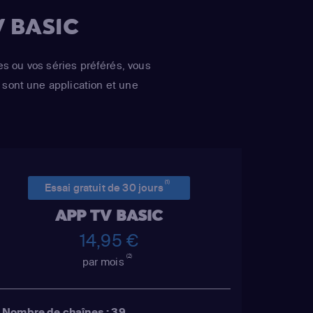
peed' Speedle)
,
 BASIC
etta
(Braden
es ou vos séries préférés, vous
sont une application et une
(1)
Essai gratuit de 30 jours
APP TV BASIC
14,95 €
(2)
par mois
Nombre de chaînes : 39