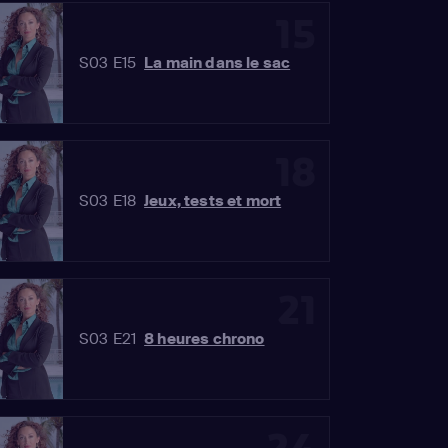
15
S03 E15
La main dans le sac
18
S03 E18
Jeux, tests et mort
21
S03 E21
8 heures chrono