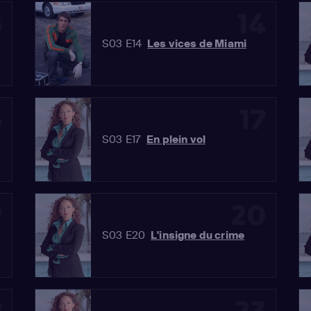
3
14
S03 E14
Les vices de Miami
6
17
S03 E17
En plein vol
9
20
S03 E20
L'insigne du crime