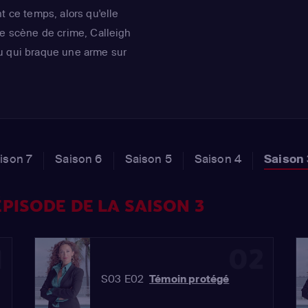
t ce temps, alors qu'elle
ne scène de crime, Calleigh
u qui braque une arme sur
n à l'issue dramatique, elle
re travailler pour la police
ison 7
Saison 6
Saison 5
Saison 4
Saison
PISODE DE LA SAISON 3
1
02
S03 E02
Témoin protégé