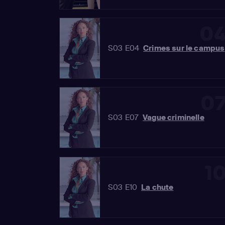
0
S03 E04
Crimes sur le campus
0
S03 E07
Vague criminelle
1
S03 E10
La chute