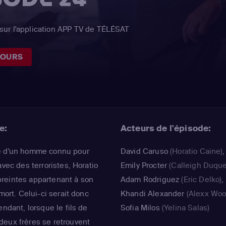
sur l'application APP TV de TÉLÉSAT
JOURS
e:
Acteurs de l'épisode:
re d'un homme connu pour
David Caruso
(Horatio Caine)
,
avec des terroristes, Horatio
Emily Procter
(Calleigh Duqu
reintes appartenant à son
Adam Rodriguez
(Eric Delko)
,
mort. Celui-ci serait donc
Khandi Alexander
(Alexx Woo
endant, lorsque le fils de
Sofia Milos
(Yelina Salas)
deux frères se retrouvent