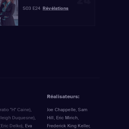
24
S03 E24
Révélations
Réalisateurs:
ratio "H" Caine)
,
Joe Chappelle, Sam
lleigh Duquesne)
,
Hill, Eric Mirich,
(Eric Delko)
,
Eva
Frederick King Keller,