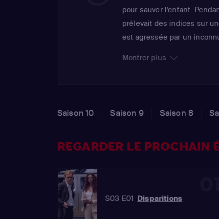
pour sauver l'enfant. Pendan
prélevait des indices sur u
est agressée par un inconn
elle. Après une confrontatio
Montrer plus
se demande si elle peut enco
scientifique...
Saison 10
Saison 9
Saison 8
Sa
REGARDER LE PROCHAIN É
0
S03 E01
Disparitions