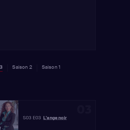
 3
Saison 2
Saison 1
03
S03 E03
L'ange noir