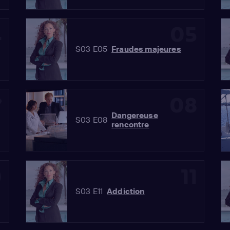
4
05
S03 E05
Fraudes majeures
7
08
Dangereuse
S03 E08
rencontre
0
11
S03 E11
Addiction