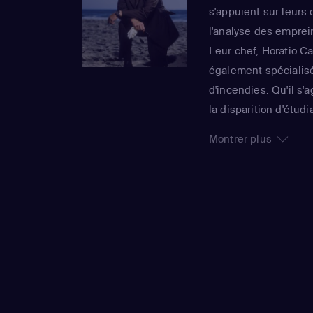
s'appuient sur leurs 
l'analyse des emprei
Leur chef, Horatio Ca
également spécialisé
d'incendies. Qu'il s'
la disparition d'étu
soudée travaille touj
Montrer plus
saisons, cette effic
Différents cross-over
Vegas" ou encore "Le