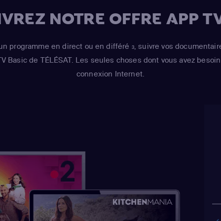
Cochrane
(Tim 'S
VREZ NOTRE OFFRE APP TV
Robert Parks-Vall
Wilkins)
un programme en direct ou en différé
, suivre vos documentair
3
 TV Basic de TÉLÉSAT. Les seules choses dont vous avez besoin 
connexion Internet.