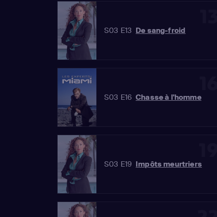
1
S03 E13
De sang-froid
1
S03 E16
Chasse à l'homme
1
S03 E19
Impôts meurtriers