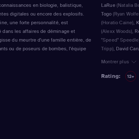
connaissances en biologie, balistique,
LaRue
(Natalia Bo
ntes digitales ou encore des explosifs.
Togo
(Ryan Wolfe
ine, une forte personnalité, est
(Horatio Caine)
,
K
 dans les affaires de déminage et
(Alexx Woods)
,
R
agisse du meurtre d'une famille entière, de
"Speed" Speedle
diants ou de poseurs de bombes, l'équipe
Tripp)
,
David Car
ours d'arrache-pied. Déclinée en 10
Caine)
,
Omar Ben
Montrer plus
ace série a reçu un Emmy Award en 2003.
Simmons)
,
Sofia 
 furent tournés avec "Les Experts : Las
Salas)
,
Khandi A
Rating:
12+
s Experts : Manhattan".
docteur Alexx W
Cochrane
(Tim S
Caruso
(le lieute
Caine)
,
Rory Coc
"Tim" "Speed" Sp
(l'inspecteur Fran
Cibrian
(Jesse Ca