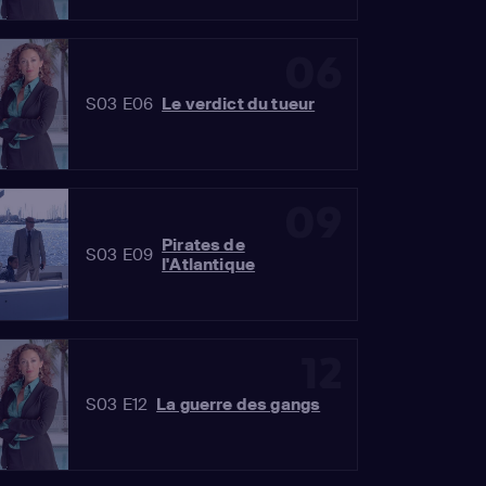
06
S03 E06
Le verdict du tueur
09
Pirates de
S03 E09
l'Atlantique
12
S03 E12
La guerre des gangs