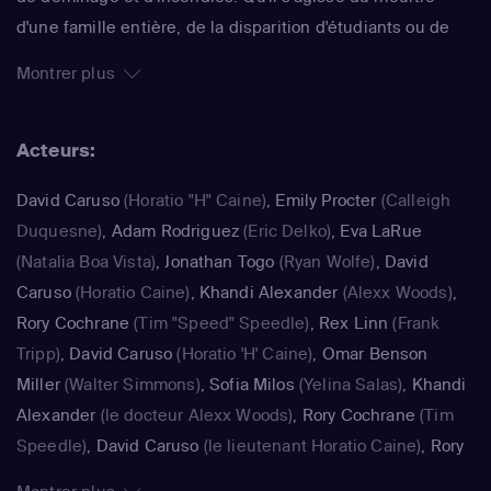
d'une famille entière, de la disparition d'étudiants ou de
poseurs de bombes, l'équipe soudée travaille toujours
Montrer plus
d'arrache-pied. Déclinée en 10 saisons, cette efficace
série a reçu un Emmy Award en 2003. Différents cross-
Acteurs:
over furent tournés avec "Les Experts : Las Vegas" ou
encore "Les Experts : Manhattan".
David Caruso
(Horatio "H" Caine)
,
Emily Procter
(Calleigh
Duquesne)
,
Adam Rodriguez
(Eric Delko)
,
Eva LaRue
(Natalia Boa Vista)
,
Jonathan Togo
(Ryan Wolfe)
,
David
Caruso
(Horatio Caine)
,
Khandi Alexander
(Alexx Woods)
,
Rory Cochrane
(Tim "Speed" Speedle)
,
Rex Linn
(Frank
Tripp)
,
David Caruso
(Horatio 'H' Caine)
,
Omar Benson
Miller
(Walter Simmons)
,
Sofia Milos
(Yelina Salas)
,
Khandi
Alexander
(le docteur Alexx Woods)
,
Rory Cochrane
(Tim
Speedle)
,
David Caruso
(le lieutenant Horatio Caine)
,
Rory
Cochrane
(Timothy "Tim" "Speed" Speedle)
,
Rex Linn