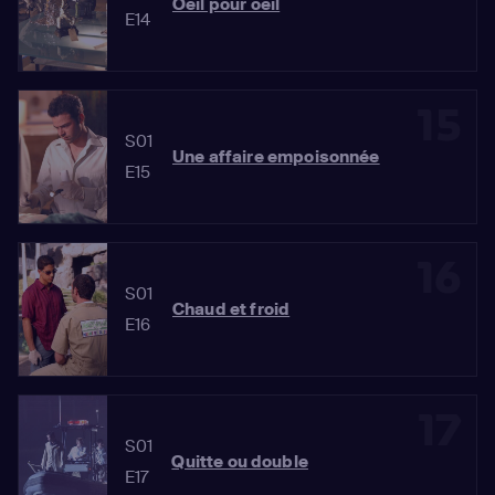
Oeil pour oeil
E14
15
S01
Une affaire empoisonnée
E15
16
S01
Chaud et froid
E16
17
S01
Quitte ou double
E17