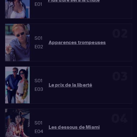
E01
02
S01
Apparences trompeuses
E02
03
S01
Le prix de la liberté
E03
04
S01
Les dessous de Miami
E04