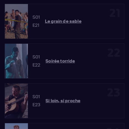
21
S01
Le grain de sable
E21
22
S01
Soirée torride
E22
23
S01
Si loin, si proche
E23