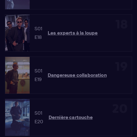
18
S01
Les experts à la loupe
E18
19
S01
Dangereuse collaboration
E19
20
S01
Dernière cartouche
E20