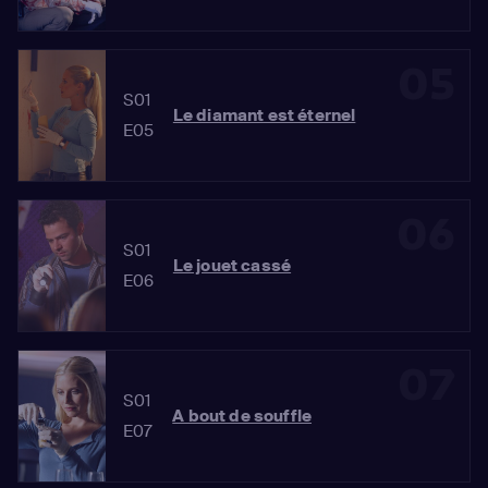
05
S01
Le diamant est éternel
E05
06
S01
Le jouet cassé
E06
07
S01
A bout de souffle
E07