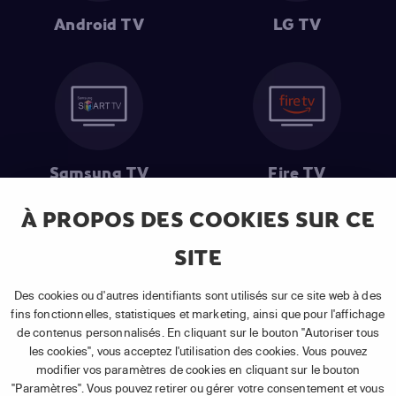
Android TV
LG TV
Samsung TV
Fire TV
À PROPOS DES COOKIES SUR CE
SITE
(1) Les 30 premiers jours sont gratuits
: Pour toute nouvelle
souscription à un abonnement APP TV Basic.
Des cookies ou d'autres identifiants sont utilisés sur ce site web à des
(2) Prix de l'abonnement
: TVA comprise, hors promotion, hors frais
fins fonctionnelles, statistiques et marketing, ainsi que pour l'affichage
uniques d'activation, hors frais de matériel et hors frais d'installation.
de contenus personnalisés. En cliquant sur le bouton "Autoriser tous
(3) Restart & Replay
:
Voir toutes les chaînes disposant de cette
les cookies", vous acceptez l'utilisation des cookies. Vous pouvez
fonctionnalité.
modifier vos paramètres de cookies en cliquant sur le bouton
"Paramètres". Vous pouvez retirer ou gérer votre consentement et vous