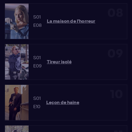
08
S01
La maison de l'horreur
E08
09
S01
Tireur isolé
E09
10
S01
Leçon de haine
E10