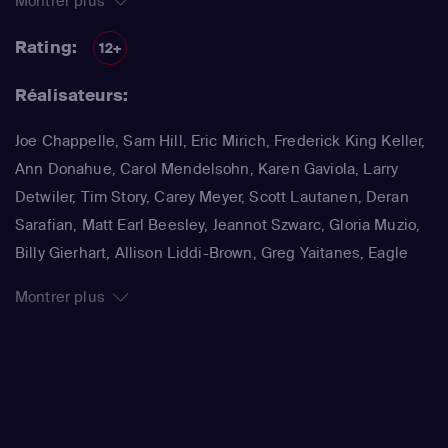
Montrer plus
(l'inspecteur Frank Tripp)
,
Eddie Cibrian
(Jesse Cardoza)
,
Rory Cochrane
(Tim 'Speed' Speedle)
,
Robert Parks-Valletta
Rating:
12+
(Braden Wilkins)
Réalisateurs:
Joe Chappelle, Sam Hill, Eric Mirich, Frederick King Keller,
Ann Donahue, Carol Mendelsohn, Karen Gaviola, Larry
Detwiler, Tim Story, Carey Meyer, Scott Lautanen, Deran
Sarafian, Matt Earl Beesley, Jeannot Szwarc, Gloria Muzio,
Billy Gierhart, Allison Liddi-Brown, Greg Yaitanes, Eagle
Egilsson, Sylvain White
Montrer plus