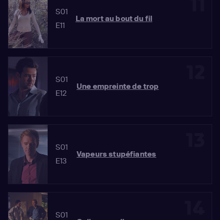
11
S01
La mort au bout du fil
E11
12
S01
Une empreinte de trop
E12
13
S01
Vapeurs stupéfiantes
E13
14
S01