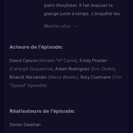
point d'exploser. Il fait évacuer la
grange juste à temps. L'enquête les
mène dans le monde de la drogue et
Montrer plus
réveille le souvenir douloureux de la
mort du frère d'Horatio. Pendant ce
Acteurs de l'épisode:
temps, Alexx apprend, choquée, la
mort du mari de sa meilleure amie,
David Caruso
(Horatio "H" Caine)
,
Emily Procter
touché par une balle perdue.
(Calleigh Duquesne)
,
Adam Rodriguez
(Eric Delko)
,
Calleigh enquête. Les soupçons se
Khandi Alexander
(Alexx Woods)
,
Rory Cochrane
(Tim
portent rapidement sur la femme du
"Speed" Speedle)
défunt, au grand désarroi d'Alexx...
Réalisateurs de l'épisode:
Deran Sarafian