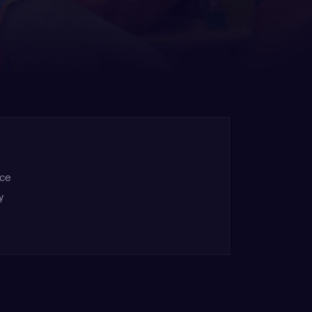
nce
y