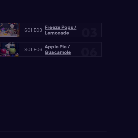
Freeze Pops /
03
S01 E03
Lemonade
Apple Pie /
06
S01 E06
Guacamole