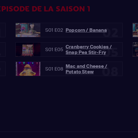
PISODE DE LA SAISON 1
1
02
S01 E02
Popcorn / Banana
Cranberry Cookies /
4
05
S01 E05
Snap Pea Stir-Fry
Mac and Cheese /
7
08
S01 E08
Potato Stew