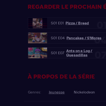
REGARDER LE PROCHAIN É
0
S01 E01
Pizza / Bread
0
S01 E04
Pancakes / S'Mores
Ants on a Log /
0
S01 E07
Quesadillas
À PROPOS DE LA SÉRIE
Genres:
Jeunesse
Nickelodeon