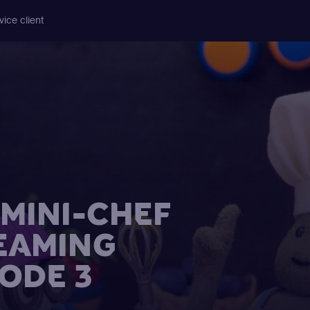
vice client
MINI-CHEF
EAMING
SODE 3