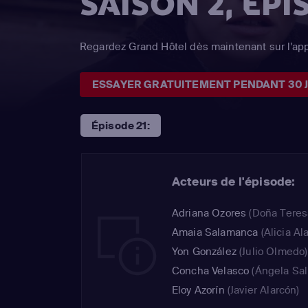
SAISON 2, ÉPI
Regardez Grand Hôtel dès maintenant sur l'ap
ESSAYER GRATUITEMENT PENDANT 30 
Épisode 21:
Acteurs de l'épisode:
Adriana Ozores
(Doña Teres
Amaia Salamanca
(Alicia Al
Yon González
(Julio Olmedo)
Concha Velasco
(Ángela Sal
Eloy Azorín
(Javier Alarcón)