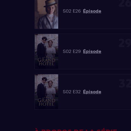
2
S02 E26
Épisode
2
S02 E29
Épisode
3
S02 E32
Épisode