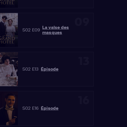
09
La valse des
S02 E09
masques
13
S02 E13
Épisode
16
S02 E16
Épisode