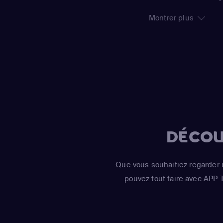
mort, tandis que Sofi
Montrer plus
dépossédés de leurs
série s'est également
au Brésil en passant 
DÉCOU
Que vous souhaitiez regarder 
pouvez tout faire avec APP