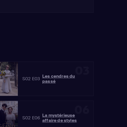
03
Les cendres du
S02 E03
passé
06
La mystérieuse
S02 E06
affaire de styles