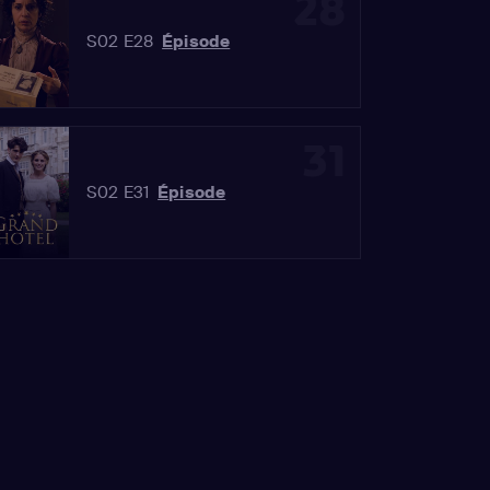
28
S02 E28
Épisode
31
S02 E31
Épisode