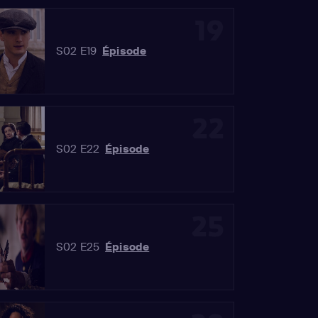
19
S02 E19
Épisode
22
S02 E22
Épisode
25
S02 E25
Épisode