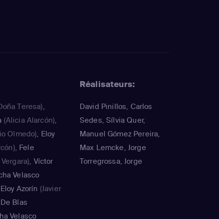
Réalisateurs:
Doña Teresa)
,
David Pinillos, Carlos
a
(Alicia Alarcón)
,
Sedes, Sílvia Quer,
lio Olmedo)
,
Eloy
Manuel Gómez Pereira,
rcón)
,
Fele
Max Lemcke, Jorge
 Vergara)
,
Víctor
Torregrossa, Jorge
cha Velasco
Sánchez-Cabezudo,
,
Eloy Azorín
(Javier
Miguel Mota
De Blas
ha Velasco