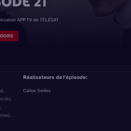
SODE 21
plication APP TV de TÉLÉSAT
JOURS
Réalisateurs de l'épisode:
a)
,
Carlos Sedes
arcón)
,
,
inas)
,