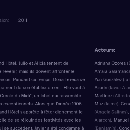
sion:
2011
Acteurs:
d Hôtel. Julio et Alicia tentent de
Adriana Ozores
(
revenir, mais ils doivent affronter le
Amaia Salamanc
Alarcon. Pendant ce temps, Doña Teresa se
Yon González
(Ju
pement de son établissement. Elle veut à
Azorín
(Javier Ala
"Cercle du Midi", un label qui rassemble
Martínez
(Alfredo
ls exceptionnels. Alors que l'année 1906
Muz
(Jaime)
,
Con
rand Hôtel s'apprête à fêter dignement le
(Ángela Salinas)
cile de se réjouir des festivités avec les
Alarcon)
,
Manuel 
qui se succèdent. Javier a été condamné à
(Benjamín)
,
Conc