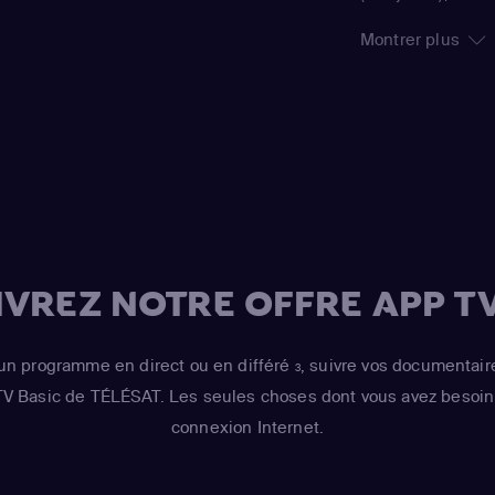
a et Alfredo découvrent qu'ils ont été
(Ángela)
,
Adriana
Montrer plus
 biens. Outre son succès en Espagne, la
Aldecoa)
,
Amaia 
 exportée à l'international, de la Russie
Alarcón Aldecoa)
par la Turquie.
Alarcón Aldecoa)
(Sofía Alarcón)
,
A
Amaia Salamanc
Eloy Azorín
,
Fele
Velasco
(Doña An
VREZ NOTRE OFFRE APP TV
un programme en direct ou en différé
, suivre vos documentair
3
 TV Basic de TÉLÉSAT. Les seules choses dont vous avez besoin 
connexion Internet.