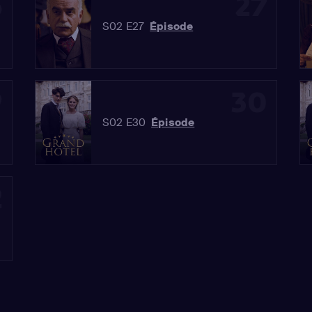
6
27
S02 E27
Épisode
9
30
S02 E30
Épisode
2