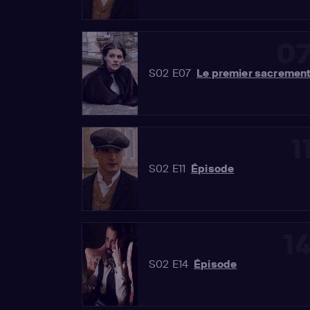
0
S02 E07
Le premier sacremen
1
S02 E11
Épisode
1
S02 E14
Épisode