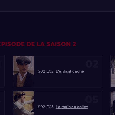
PISODE DE LA SAISON 2
1
02
S02 E02
L'enfant caché
4
05
S02 E05
La main au collet