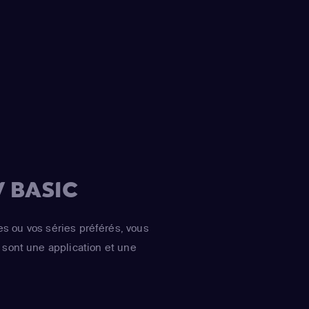
 Ozores
(Teresa
Salamanca
(Alicia
,
Eloy Azorín
(Javier
,
Luz Valdenebro
driana Ozores
,
a
,
Yon González
,
 Martínez
,
Concha
gela)
 BASIC
es ou vos séries préférés, vous
sont une application et une