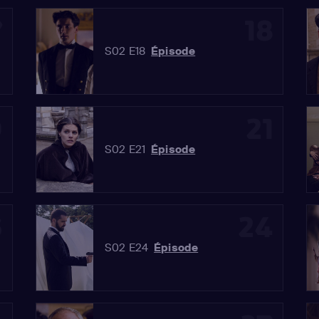
7
18
S02 E18
Épisode
0
21
S02 E21
Épisode
3
24
S02 E24
Épisode