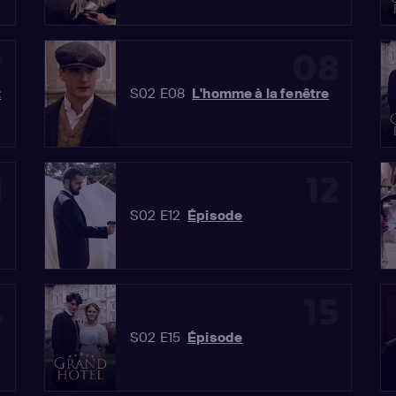
7
08
t
S02 E08
L'homme à la fenêtre
1
12
S02 E12
Épisode
4
15
S02 E15
Épisode