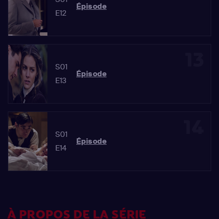
Épisode
E12
13
S01
Épisode
E13
14
S01
Épisode
E14
À PROPOS DE LA SÉRIE