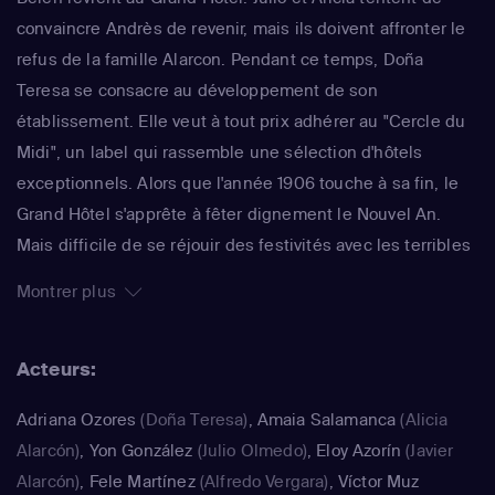
convaincre Andrès de revenir, mais ils doivent affronter le
refus de la famille Alarcon. Pendant ce temps, Doña
Teresa se consacre au développement de son
établissement. Elle veut à tout prix adhérer au "Cercle du
Midi", un label qui rassemble une sélection d'hôtels
exceptionnels. Alors que l'année 1906 touche à sa fin, le
Grand Hôtel s'apprête à fêter dignement le Nouvel An.
Mais difficile de se réjouir des festivités avec les terribles
nouvelles qui se succèdent. Javier a été condamné à mort,
Montrer plus
tandis que Sofia et Alfredo découvrent qu'ils ont été
dépossédés de leurs biens. Outre son succès en
Acteurs:
Espagne, la série s'est également exportée à
l'international, de la Russie au Brésil en passant par la
Adriana Ozores
(Doña Teresa)
,
Amaia Salamanca
(Alicia
Turquie.
Alarcón)
,
Yon González
(Julio Olmedo)
,
Eloy Azorín
(Javier
Alarcón)
,
Fele Martínez
(Alfredo Vergara)
,
Víctor Muz