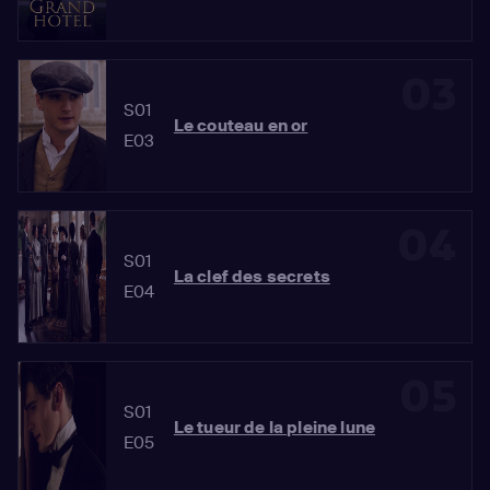
03
S01
Le couteau en or
E03
04
S01
La clef des secrets
E04
05
S01
Le tueur de la pleine lune
E05