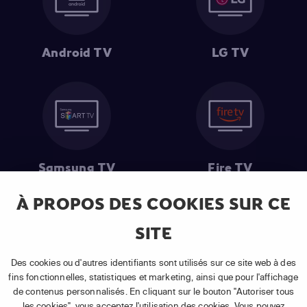
Android TV
LG TV
Samsung TV
Fire TV
À PROPOS DES COOKIES SUR CE
SITE
(1) Les 30 premiers jours sont gratuits
: Pour toute nouvelle
souscription à un abonnement APP TV Basic.
Des cookies ou d'autres identifiants sont utilisés sur ce site web à des
(2) Prix de l'abonnement
: TVA comprise, hors promotion, hors frais
fins fonctionnelles, statistiques et marketing, ainsi que pour l'affichage
uniques d'activation, hors frais de matériel et hors frais d'installation.
de contenus personnalisés. En cliquant sur le bouton "Autoriser tous
(3) Restart & Replay
:
Voir toutes les chaînes disposant de cette
les cookies", vous acceptez l'utilisation des cookies. Vous pouvez