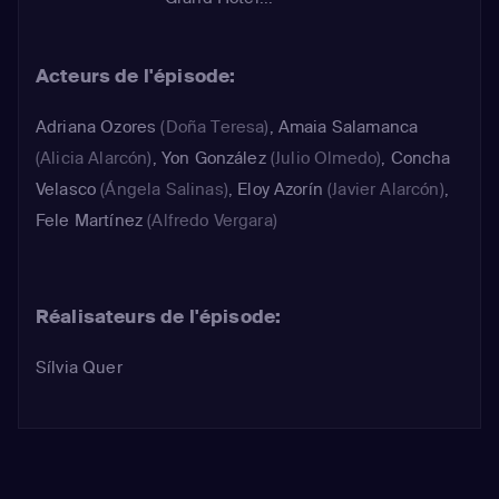
Acteurs de l'épisode:
Adriana Ozores
(Doña Teresa)
,
Amaia Salamanca
(Alicia Alarcón)
,
Yon González
(Julio Olmedo)
,
Concha
Velasco
(Ángela Salinas)
,
Eloy Azorín
(Javier Alarcón)
,
Fele Martínez
(Alfredo Vergara)
Réalisateurs de l'épisode:
Sílvia Quer