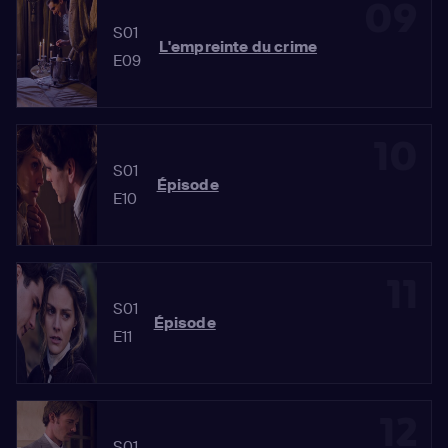
09
S01
L'empreinte du crime
E09
10
S01
Épisode
E10
11
S01
Épisode
E11
12
S01