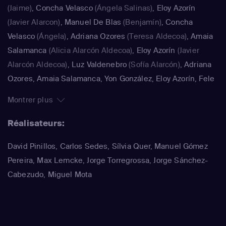
(Jaime)
,
Concha Velasco
(Ángela Salinas)
,
Eloy Azorín
(Javier Alarcon)
,
Manuel De Blas
(Benjamín)
,
Concha
Velasco
(Ángela)
,
Adriana Ozores
(Teresa Aldecoa)
,
Amaia
Salamanca
(Alicia Alarcón Aldecoa)
,
Eloy Azorín
(Javier
Alarcón Aldecoa)
,
Luz Valdenebro
(Sofía Alarcón)
,
Adriana
Ozores
,
Amaia Salamanca
,
Yon González
,
Eloy Azorín
,
Fele
Martínez
,
Concha Velasco
(Doña Angela)
Montrer plus
Réalisateurs:
David Pinillos, Carlos Sedes, Sílvia Quer, Manuel Gómez
Pereira, Max Lemcke, Jorge Torregrossa, Jorge Sánchez-
Cabezudo, Miguel Mota