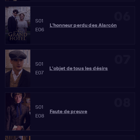
06
S01
L'honneur perdu des Alarcón
E06
07
S01
L'objet de tous les désirs
E07
08
S01
Faute de preuve
E08