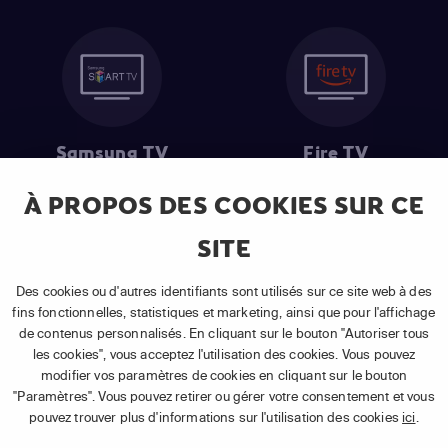
Samsung TV
Fire TV
À PROPOS DES COOKIES SUR CE
SITE
(1) Les 30 premiers jours sont gratuits
: Pour toute nouvelle
souscription à un abonnement APP TV Basic.
Des cookies ou d'autres identifiants sont utilisés sur ce site web à des
(2) Prix de l'abonnement
: TVA comprise, hors promotion, hors frais
fins fonctionnelles, statistiques et marketing, ainsi que pour l'affichage
uniques d'activation, hors frais de matériel et hors frais d'installation.
de contenus personnalisés. En cliquant sur le bouton "Autoriser tous
(3) Restart & Replay
:
Voir toutes les chaînes disposant de cette
les cookies", vous acceptez l'utilisation des cookies. Vous pouvez
fonctionnalité.
modifier vos paramètres de cookies en cliquant sur le bouton
"Paramètres". Vous pouvez retirer ou gérer votre consentement et vous
pouvez trouver plus d'informations sur l'utilisation des cookies
ici
.