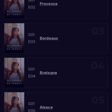
S01
Provence
E02
03
S01
Bordeaux
E03
04
S01
Bretagne
E04
05
S01
Alsace
E05