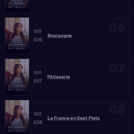
06
S01
Bourgogne
E06
07
S01
Pâtisserie
E07
08
S01
La France en Sept Plats
E08