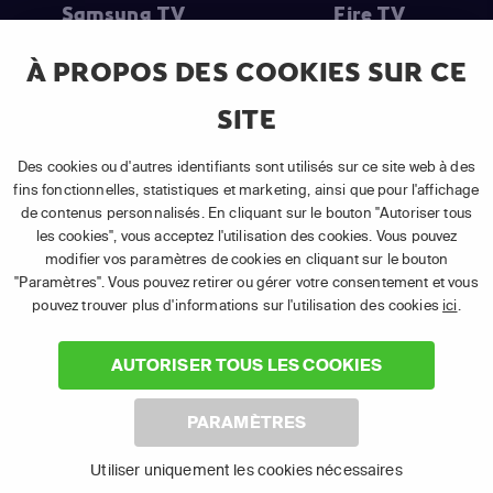
Samsung TV
Fire TV
À PROPOS DES COOKIES SUR CE
SITE
(1) Les 30 premiers jours sont gratuits
: Pour toute nouvelle
souscription à un abonnement APP TV Basic.
Des cookies ou d'autres identifiants sont utilisés sur ce site web à des
(2) Prix de l'abonnement
: TVA comprise, hors promotion, hors frais
fins fonctionnelles, statistiques et marketing, ainsi que pour l'affichage
uniques d'activation, hors frais de matériel et hors frais d'installation.
de contenus personnalisés. En cliquant sur le bouton "Autoriser tous
(3) Restart & Replay
:
Voir toutes les chaînes disposant de cette
les cookies", vous acceptez l'utilisation des cookies. Vous pouvez
fonctionnalité.
modifier vos paramètres de cookies en cliquant sur le bouton
"Paramètres". Vous pouvez retirer ou gérer votre consentement et vous
pouvez trouver plus d'informations sur l'utilisation des cookies
ici
.
AUTORISER TOUS LES COOKIES
©
2026 Canal+ Luxembourg S. à r.l. - Tous droits réservés.
PARAMÈTRES
TÉLÉSAT® est une marque utilisée sous licence par Canal+
Luxembourg S. à r.l. | Siège social : Rue Albert Borschette 4, L‑1246
Utiliser uniquement les cookies nécessaires
Luxembourg | R.C.S. Luxembourg B 87.905