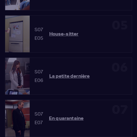
05
S07
House-sitter
E05
06
S07
La petite dernière
E06
07
S07
En quarantaine
E07