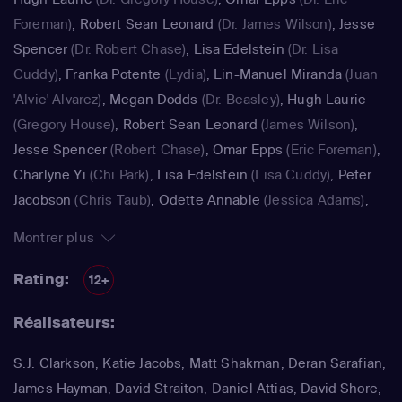
Foreman)
,
Robert Sean Leonard
(Dr. James Wilson)
,
Jesse
Spencer
(Dr. Robert Chase)
,
Lisa Edelstein
(Dr. Lisa
Cuddy)
,
Franka Potente
(Lydia)
,
Lin-Manuel Miranda
(Juan
'Alvie' Alvarez)
,
Megan Dodds
(Dr. Beasley)
,
Hugh Laurie
(Gregory House)
,
Robert Sean Leonard
(James Wilson)
,
Jesse Spencer
(Robert Chase)
,
Omar Epps
(Eric Foreman)
,
Charlyne Yi
(Chi Park)
,
Lisa Edelstein
(Lisa Cuddy)
,
Peter
Jacobson
(Chris Taub)
,
Odette Annable
(Jessica Adams)
,
Jennifer Morrison
(Allison Cameron)
,
Matthew John
Montrer plus
Armstrong
(Kalvin Ryan)
,
Hugh Laurie
(Greg House)
,
Jennifer Morrison
(le docteur Allison Cameron)
Rating:
12+
Réalisateurs:
S.J. Clarkson, Katie Jacobs, Matt Shakman, Deran Sarafian,
James Hayman, David Straiton, Daniel Attias, David Shore,