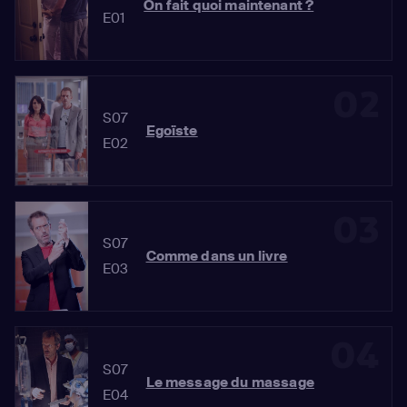
On fait quoi maintenant ?
E01
02
S07
Egoïste
E02
03
S07
Comme dans un livre
E03
04
S07
Le message du massage
E04