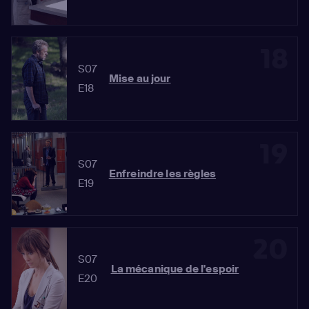
18
S07
Mise au jour
E18
19
S07
Enfreindre les règles
E19
20
S07
La mécanique de l'espoir
E20