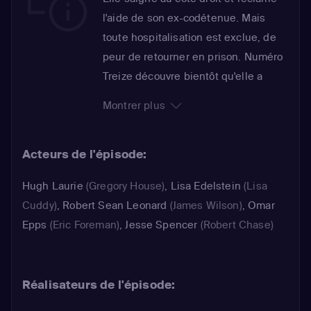
l'aide de son ex-codétenue. Mais
toute hospitalisation est exclue, de
peur de retourner en prison. Numéro
Treize découvre bientôt qu'elle a
replongé dans la drogue. Elle
Montrer plus
demande à Chase de l'aider à la
soigner. House, pendant ce temps,
Acteurs de l'épisode:
teste un médicament pour sa jambe.
Il apprend que les rats ayant
Hugh Laurie
(Gregory House)
,
Lisa Edelstein
(Lisa
participé à l'essai clinique du produit
Cuddy)
,
Robert Sean Leonard
(James Wilson)
,
Omar
qu'il s'est inoculé sont tous morts. Un
Epps
(Eric Foreman)
,
Jesse Spencer
(Robert Chase)
scanner confirme qu'il a trois tumeurs
dans la cuisse. House décide de
s'opérer lui-même, à domicile...
Réalisateurs de l'épisode: