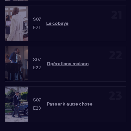
21
S07
Le cobaye
E21
22
S07
Opérations maison
E22
23
S07
Passer à autre chose
E23