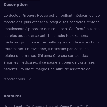
Description:
Le docteur Gregory House est un brillant médecin qui se
montre des plus efficaces lorsque ses confrères restent
impuissants à proposer des solutions. Confronté aux cas
les plus ardus qui soient, il multiplie les examens
médicaux pour cerner les pathologies et choisir les bons
traitements. En revanche, il n'excelle pas dans les
relations humaines. S'il aime être aux contact des
énigmes médicales, il se passerait bien de visiter ses
patients. Pourtant, malgré une attitude assez froide, il
oeuvre pour le bien-être des personnes qui viennent le
Montrer plus
consulter. Plébiscitée dès la première saison, la série,
diffusée dans plus de soixante pays, fait partie des
Acteurs:
fictions les plus regardées au monde !
Hugh Laurie
(Dr. Gregory House)
,
Omar Epps
(Dr. Eric