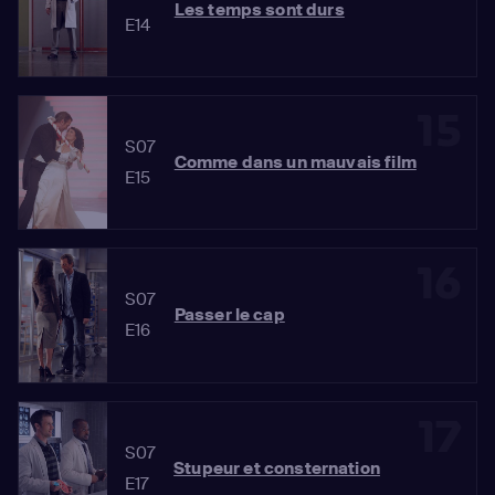
Les temps sont durs
E14
15
S07
Comme dans un mauvais film
E15
16
S07
Passer le cap
E16
17
S07
Stupeur et consternation
E17