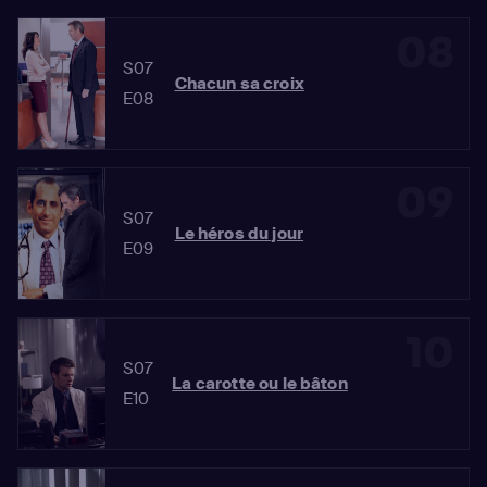
08
S07
Chacun sa croix
E08
09
S07
Le héros du jour
E09
10
S07
La carotte ou le bâton
E10