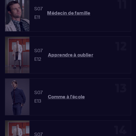
11
S07
Médecin de famille
E11
12
S07
Apprendre à oublier
E12
13
S07
Comme à l'école
E13
14
S07