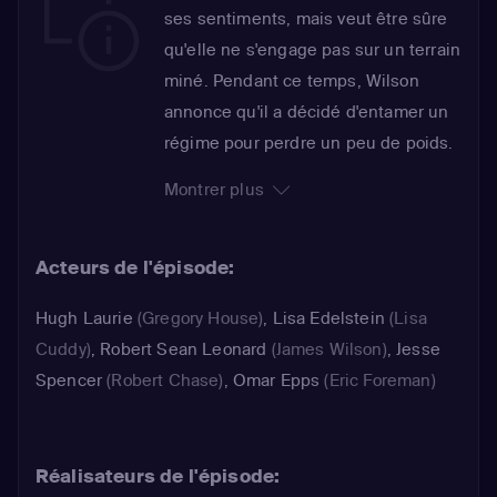
ses sentiments, mais veut être sûre
qu'elle ne s'engage pas sur un terrain
miné. Pendant ce temps, Wilson
annonce qu'il a décidé d'entamer un
régime pour perdre un peu de poids.
De son côté, Cameron est amenée à
Montrer plus
reporter ses vacances avec Chase.
En effet, il lui faut prendre soin d'un
Acteurs de l'épisode:
militant écologiste, qui a perdu
connaissance durant une
Hugh Laurie
(Gregory House)
,
Lisa Edelstein
(Lisa
manifestation. House la laisse mener
Cuddy)
,
Robert Sean Leonard
(James Wilson)
,
Jesse
ses examens comme elle le
Spencer
(Robert Chase)
,
Omar Epps
(Eric Foreman)
souhaite. Cameron commence par lui
injecter de l'eau froide dans l'oreille
pour tester son équilibre, mais ne
Réalisateurs de l'épisode:
réussit qu'à se faire vomir dessus par