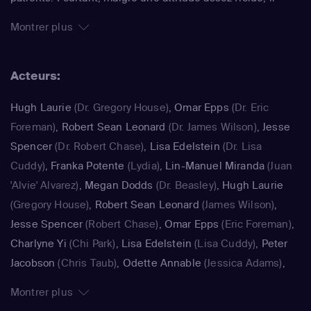
oeuvre pour le bien-être des personnes qui viennent le
Montrer plus
consulter. Plébiscitée dès la première saison, la série,
diffusée dans plus de soixante pays, fait partie des
Acteurs:
fictions les plus regardées au monde !
Hugh Laurie
(Dr. Gregory House)
,
Omar Epps
(Dr. Eric
Foreman)
,
Robert Sean Leonard
(Dr. James Wilson)
,
Jesse
Spencer
(Dr. Robert Chase)
,
Lisa Edelstein
(Dr. Lisa
Cuddy)
,
Franka Potente
(Lydia)
,
Lin-Manuel Miranda
(Juan
'Alvie' Alvarez)
,
Megan Dodds
(Dr. Beasley)
,
Hugh Laurie
(Gregory House)
,
Robert Sean Leonard
(James Wilson)
,
Jesse Spencer
(Robert Chase)
,
Omar Epps
(Eric Foreman)
,
Charlyne Yi
(Chi Park)
,
Lisa Edelstein
(Lisa Cuddy)
,
Peter
Jacobson
(Chris Taub)
,
Odette Annable
(Jessica Adams)
,
Jennifer Morrison
(Allison Cameron)
,
Matthew John
Montrer plus
Armstrong
(Kalvin Ryan)
,
Hugh Laurie
(Greg House)
,