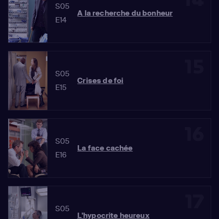
S05
A la recherche du bonheur
E14
15
S05
Crises de foi
E15
16
S05
La face cachée
E16
17
S05
L'hypocrite heureux