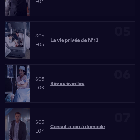
E04
05
S05
La vie privée de N°13
E05
06
S05
Rêves éveillés
E06
07
S05
Consultation à domicile
E07