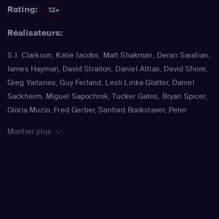
Jennifer Morrison
(le docteur Allison Cameron)
Rating:
12+
Réalisateurs:
S.J. Clarkson, Katie Jacobs, Matt Shakman, Deran Sarafian,
James Hayman, David Straiton, Daniel Attias, David Shore,
Greg Yaitanes, Guy Ferland, Lesli Linka Glatter, Daniel
Sackheim, Miguel Sapochnik, Tucker Gates, Bryan Spicer,
Gloria Muzio, Fred Gerber, Sanford Bookstaver, Peter
Medak, Juan José Campanella
Montrer plus