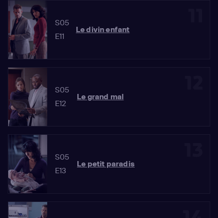
11
S05
Le divin enfant
E11
12
S05
Le grand mal
E12
13
S05
Le petit paradis
E13
14