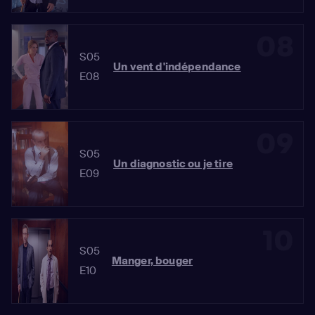
08
S05
Un vent d'indépendance
E08
09
S05
Un diagnostic ou je tire
E09
10
S05
Manger, bouger
E10