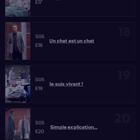
E17
18
S05
Un chat est un chat
E18
19
S05
Je suis vivant !
E19
20
S05
Simple explication...
E20