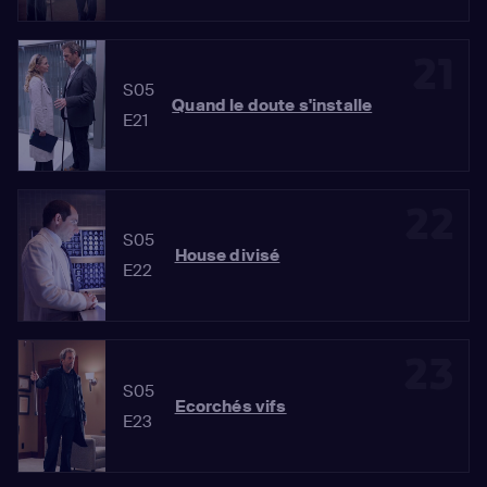
21
S05
Quand le doute s'installe
E21
22
S05
House divisé
E22
23
S05
Ecorchés vifs
E23