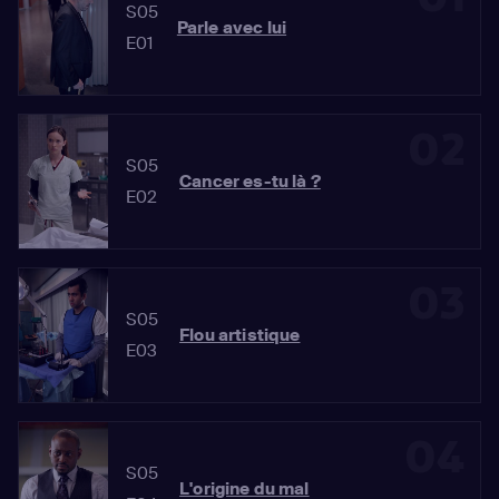
S05
Parle avec lui
E01
02
S05
Cancer es-tu là ?
E02
03
S05
Flou artistique
E03
04
S05
L'origine du mal