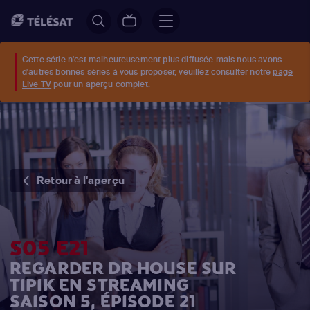
Cette série n'est malheureusement plus diffusée mais nous avons
d'autres bonnes séries à vous proposer, veuillez consulter notre
page
Live TV
pour un aperçu complet.
Retour à l'aperçu
S05 E21
REGARDER DR HOUSE SUR
TIPIK EN STREAMING
SAISON 5, ÉPISODE 21