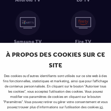
Android TV
LG TV
Samsung TV
Fire TV
À PROPOS DES COOKIES SUR CE
SITE
(1) Les 30 premiers jours sont gratuits
: Pour toute nouvelle
souscription à un abonnement APP TV Basic.
Des cookies ou d'autres identifiants sont utilisés sur ce site web à des
(2) Prix de l'abonnement
: TVA comprise, hors promotion, hors frais
fins fonctionnelles, statistiques et marketing, ainsi que pour l'affichage
uniques d'activation, hors frais de matériel et hors frais d'installation.
de contenus personnalisés. En cliquant sur le bouton "Autoriser tous
(3) Restart & Replay
:
Voir toutes les chaînes disposant de cette
les cookies", vous acceptez l'utilisation des cookies. Vous pouvez
fonctionnalité.
modifier vos paramètres de cookies en cliquant sur le bouton
"Paramètres". Vous pouvez retirer ou gérer votre consentement et vous
pouvez trouver plus d'informations sur l'utilisation des cookies
ici
.