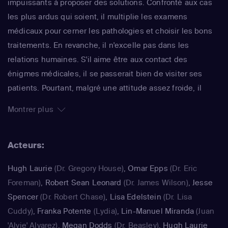
impuissants à proposer des solutions. Confronté aux cas
les plus ardus qui soient, il multiplie les examens
médicaux pour cerner les pathologies et choisir les bons
traitements. En revanche, il n'excelle pas dans les
relations humaines. S'il aime être aux contact des
énigmes médicales, il se passerait bien de visiter ses
patients. Pourtant, malgré une attitude assez froide, il
oeuvre pour le bien-être des personnes qui viennent le
Montrer plus
consulter. Plébiscitée dès la première saison, la série,
diffusée dans plus de soixante pays, fait partie des
Acteurs:
fictions les plus regardées au monde !
Hugh Laurie
(Dr. Gregory House)
,
Omar Epps
(Dr. Eric
Foreman)
,
Robert Sean Leonard
(Dr. James Wilson)
,
Jesse
Spencer
(Dr. Robert Chase)
,
Lisa Edelstein
(Dr. Lisa
Cuddy)
,
Franka Potente
(Lydia)
,
Lin-Manuel Miranda
(Juan
'Alvie' Alvarez)
,
Megan Dodds
(Dr. Beasley)
,
Hugh Laurie