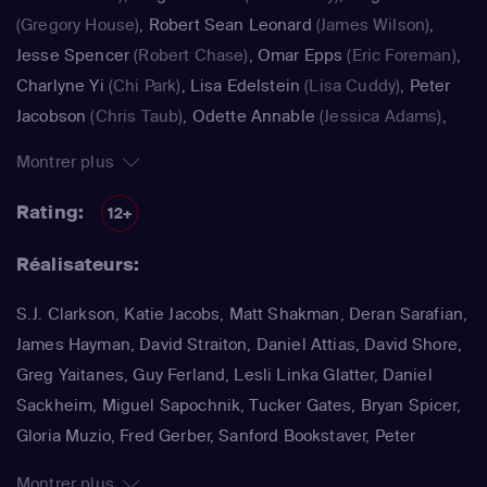
(Gregory House)
,
Robert Sean Leonard
(James Wilson)
,
Jesse Spencer
(Robert Chase)
,
Omar Epps
(Eric Foreman)
,
Charlyne Yi
(Chi Park)
,
Lisa Edelstein
(Lisa Cuddy)
,
Peter
Jacobson
(Chris Taub)
,
Odette Annable
(Jessica Adams)
,
Jennifer Morrison
(Allison Cameron)
,
Matthew John
Montrer plus
Armstrong
(Kalvin Ryan)
,
Hugh Laurie
(Greg House)
,
Jennifer Morrison
(le docteur Allison Cameron)
Rating:
12+
Réalisateurs:
S.J. Clarkson, Katie Jacobs, Matt Shakman, Deran Sarafian,
James Hayman, David Straiton, Daniel Attias, David Shore,
Greg Yaitanes, Guy Ferland, Lesli Linka Glatter, Daniel
Sackheim, Miguel Sapochnik, Tucker Gates, Bryan Spicer,
Gloria Muzio, Fred Gerber, Sanford Bookstaver, Peter
Medak, Juan José Campanella
Montrer plus