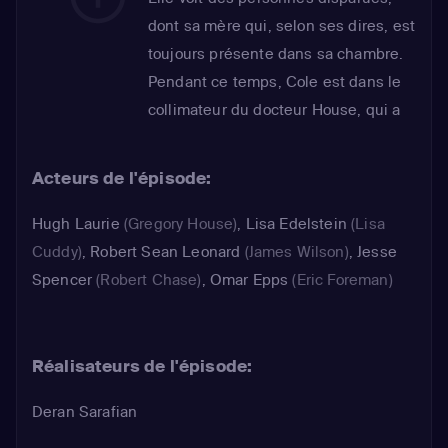
dont sa mère qui, selon ses dires, est
toujours présente dans sa chambre.
Pendant ce temps, Cole est dans le
collimateur du docteur House, qui a
même parié avec Cameron que ses
convictions religieuses
Acteurs de l'épisode:
l'empêcheraient de lui donner une
leçon. Quant à Foreman, il cherche
Hugh Laurie
(Gregory House)
,
Lisa Edelstein
(Lisa
du travail, mais la tâche est plus
Cuddy)
,
Robert Sean Leonard
(James Wilson)
,
Jesse
ardue qu'il n'y paraît...
Spencer
(Robert Chase)
,
Omar Epps
(Eric Foreman)
Réalisateurs de l'épisode:
Deran Sarafian