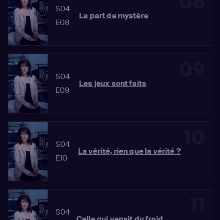
08
S04
La part de mystère
E08
09
S04
Les jeux sont faits
E09
10
S04
La vérité, rien que la vérité ?
E10
11
S04
Celle qui venait du froid