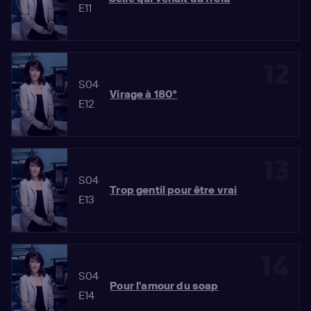
E11
12
S04
Virage à 180°
E12
13
S04
Trop gentil pour être vrai
E13
14
S04
Pour l'amour du soap
E14