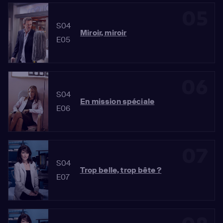
05
S04
Miroir, miroir
E05
06
S04
En mission spéciale
E06
07
S04
Trop belle, trop bête ?
E07