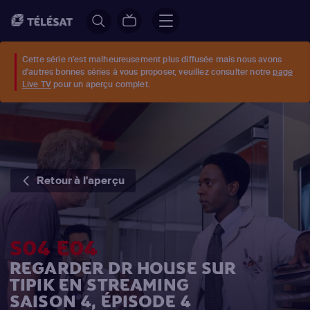
Cette série n'est malheureusement plus diffusée mais nous avons
d'autres bonnes séries à vous proposer, veuillez consulter notre
page
Live TV
pour un aperçu complet.
Retour à l'aperçu
S04 E04
REGARDER DR HOUSE SUR
TIPIK EN STREAMING
SAISON 4, ÉPISODE 4