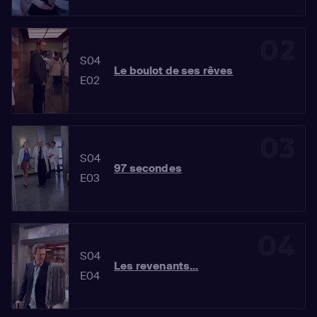
02
S04
Le boulot de ses rêves
E02
03
S04
97 secondes
E03
04
S04
Les revenants...
E04