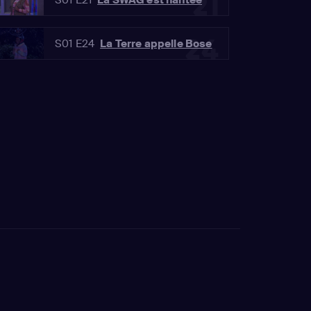
21
24
S01 E24
La Terre appelle Bose