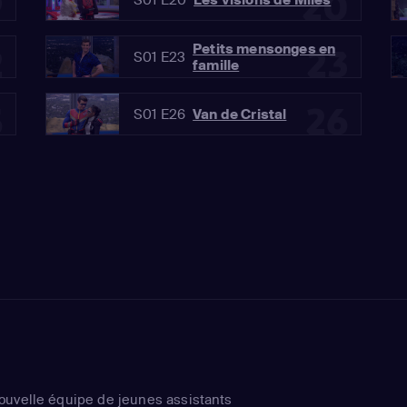
9
20
Petits mensonges en
2
23
S01 E23
famille
5
26
S01 E26
Van de Cristal
ouvelle équipe de jeunes assistants