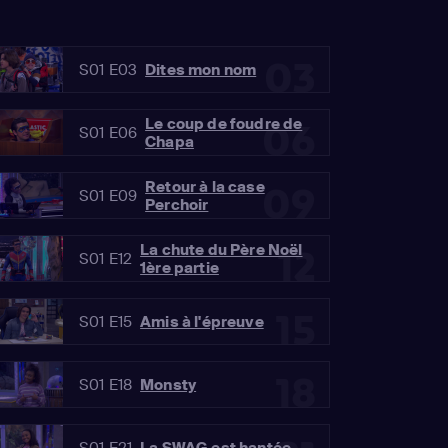
03
S01 E03
Dites mon nom
Le coup de foudre de
06
S01 E06
Chapa
Retour à la case
09
S01 E09
Perchoir
La chute du Père Noël
12
S01 E12
1ère partie
15
S01 E15
Amis à l'épreuve
18
S01 E18
Monsty
S01 E21
La SWAG est hantée