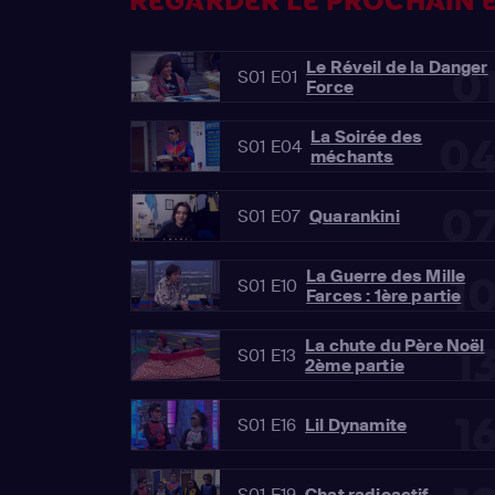
REGARDER LE PROCHAIN É
Le Réveil de la Danger
0
S01 E01
Force
La Soirée des
0
S01 E04
méchants
0
S01 E07
Quarankini
La Guerre des Mille
1
S01 E10
Farces : 1ère partie
La chute du Père Noël
1
S01 E13
2ème partie
1
S01 E16
Lil Dynamite
S01 E19
Chat radioactif