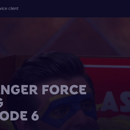
vice client
NGER FORCE
G
SODE 6