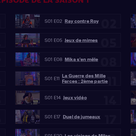
PISODE DE LA SAISON 1
1
02
S01 E02
Ray contre Roy
4
05
S01 E05
Jeux de mimes
7
08
S01 E08
Mika s'en mêle
La Guerre des Mille
0
11
S01 E11
Farces : 2ème partie
3
14
S01 E14
Jeux vidéo
6
17
S01 E17
Duel de jumeaux
S01 E20
Les visions de Miles