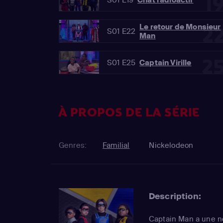
1
Le retour de Monsieur
2
S01 E22
Man
2
S01 E25
Captain Virille
À PROPOS DE LA SÉRIE
Genres:
Familial
Nickelodeon
Description:
Captain Man a une n