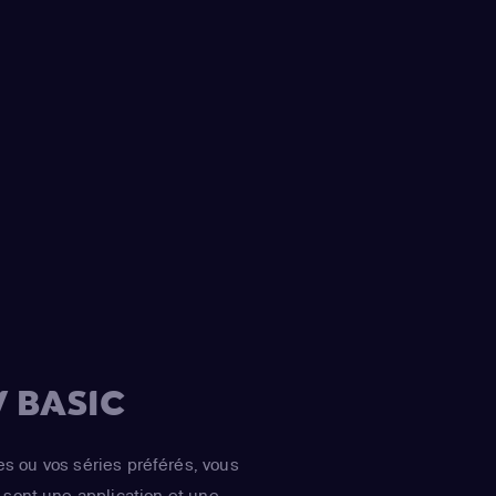
 BASIC
es ou vos séries préférés, vous
sont une application et une