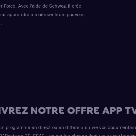
 Force. Avec l'aide de Schwoz, il crée
ur apprendre à maitriser leurs pouvoirs,
.
VREZ NOTRE OFFRE APP TV
un programme en direct ou en différé
, suivre vos documentair
3
 TV Basic de TÉLÉSAT. Les seules choses dont vous avez besoin 