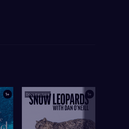
1+
1+
Documentaire