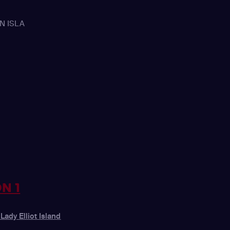
N ISLA
N 1
Lady Elliot Island