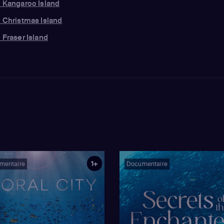
: Kangaroo Island
: Christmas Island
 Fraser Island
1+
mentaire
Documentaire