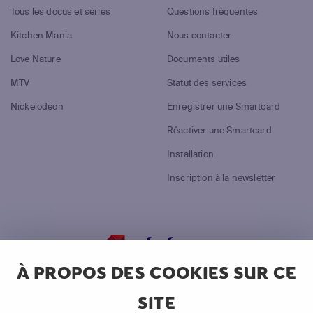
Tous les docus et séries
Questions fréquentes
Kitchen Mania
Nous contacter
Love Nature
Documents utiles
MTV
Statut des services
Nickelodeon
Enregistrer une Smartcard
Réactiver une Smartcard
Installation
Inscription à la newsletter
À PROPOS DES COOKIES SUR CE
©
2026
Canal+ Luxembourg S. à r.l.
SITE
Tous droits réservés.