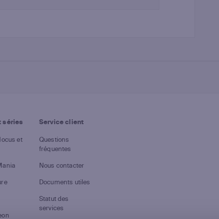
 séries
Service client
docus et
Questions
fréquentes
Mania
Nous contacter
ure
Documents utiles
Statut des
services
eon