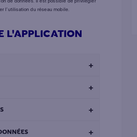
n de données. Il est possible de privilégier
r l’utilisation du réseau mobile.
 L'APPLICATION
+
+
+
S
+
DONNÉES