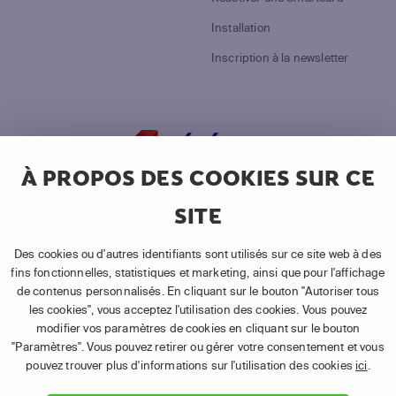
Installation
Inscription à la newsletter
À PROPOS DES COOKIES SUR CE
©
2026
Canal+ Luxembourg S. à r.l.
SITE
Tous droits réservés.
TÉLÉSAT
®
est une marque utilisée sous licence par
Des cookies ou d'autres identifiants sont utilisés sur ce site web à des
Canal+ Luxembourg S. à r.l.
fins fonctionnelles, statistiques et marketing, ainsi que pour l'affichage
de contenus personnalisés. En cliquant sur le bouton "Autoriser tous
Siège social: Rue Albert Borschette 4, L‑1246 Luxembourg
les cookies", vous acceptez l'utilisation des cookies. Vous pouvez
| R.C.S. Luxembourg B 87.905 - Autorisation
modifier vos paramètres de cookies en cliquant sur le bouton
d’établissement 10001269/3
"Paramètres". Vous pouvez retirer ou gérer votre consentement et vous
pouvez trouver plus d'informations sur l'utilisation des cookies
ici
.
Suivez-nous sur :